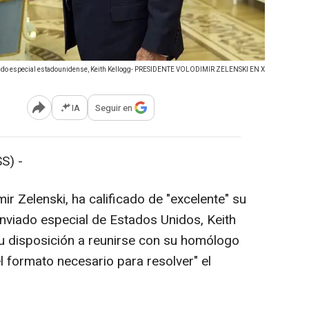
enviado especial estadounidense, Keith Kellogg- PRESIDENTE VOLODIMIR ZELENSKI EN X
IA
Seguir en
Abrir opciones para compartir
S) -
ir Zelenski, ha calificado de "excelente" su
enviado especial de Estados Unidos, Keith
su disposición a reunirse con su homólogo
el formato necesario para resolver" el