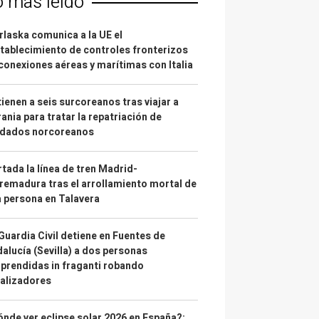
o más leído
laska comunica a la UE el
tablecimiento de controles fronterizos
conexiones aéreas y marítimas con Italia
ienen a seis surcoreanos tras viajar a
ania para tratar la repatriación de
ldados norcoreanos
tada la línea de tren Madrid-
remadura tras el arrollamiento mortal de
 persona en Talavera
Guardia Civil detiene en Fuentes de
alucía (Sevilla) a dos personas
prendidas in fraganti robando
alizadores
nde ver eclipse solar 2026 en España?: