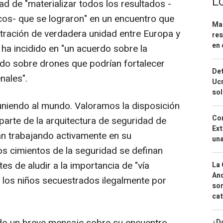
L
d de "materializar todos los resultados -
cos- que se lograron" en un encuentro que
Mar
ración de verdadera unidad entre Europa y
res
en 
, ha incidido en "un acuerdo sobre la
do sobre drones que podrían fortalecer
Det
nales".
Ucr
so
niendo al mundo. Valoramos la disposición
Cor
arte de la arquitectura de seguridad de
Ext
án trabajando activamente en su
una
s cimientos de la seguridad se definan
s de aludir a la importancia de "vía
La 
And
s los niños secuestrados ilegalmente por
sor
cat
¿Dó