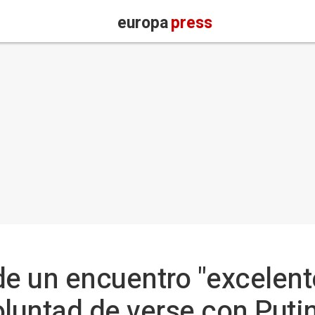
europa
press
de un encuentro "excelent
oluntad de verse con Puti