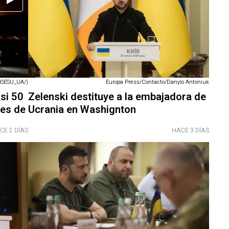
SESU_UA/)
Europa Press/Contacto/Danylo Antoniuk
si 50
Zelenski destituye a la embajadora de
ues de
Ucrania en Washignton
CE 2 DÍAS
HACE 3 DÍAS