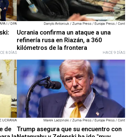
APA I / DPA
Danylo Antoniuk / Zuma Press / Europa Press / Cont
ski:
Ucrania confirma un ataque a una
refinería rusa en Riazán, a 360
kilómetros de la frontera
CE 8 DÍAS
HACE 9 DÍAS
E UCRANIA
Marek Ladzinski / Zuma Press / Europa Press / Cont
e de
Trump asegura que su encuentro con
ara la
Netanyahu y Zelenski ha ido "muy