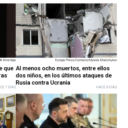
PA Wire/dpa
Europa Press/Contacto/Mykola Miakshykov
de que
Al menos ocho muertos, entre ellos
ras
dos niños, en los últimos ataques de
Rusia contra Ucrania
CE 7 DÍAS
HACE 8 DÍAS