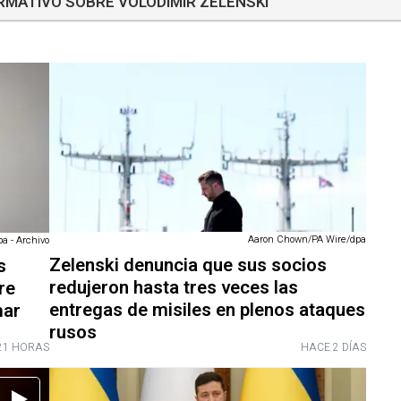
RMATIVO SOBRE VOLODIMIR ZELENSKI
Aaron Chown/PA Wire/dpa
pa - Archivo
Zelenski denuncia que sus socios
s
redujeron hasta tres veces las
re
entregas de misiles en plenos ataques
mar
rusos
21 HORAS
HACE 2 DÍAS