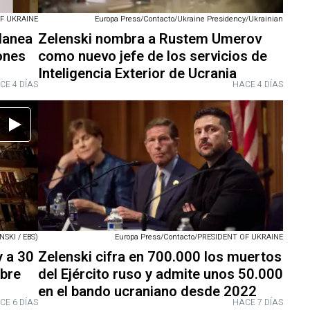
OF UKRAINE
Europa Press/Contacto/Ukraine Presidency/Ukrainian
planea
Zelenski nombra a Rustem Umerov
iones
como nuevo jefe de los servicios de
Inteligencia Exterior de Ucrania
CE 4 DÍAS
HACE 4 DÍAS
SKI / EBS)
Europa Press/Contacto/PRESIDENT OF UKRAINE
y a 30
Zelenski cifra en 700.000 los muertos
obre
del Ejército ruso y admite unos 50.000
en el bando ucraniano desde 2022
CE 6 DÍAS
HACE 7 DÍAS