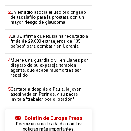
2
Un estudio asocia el uso prolongado
de tadalafilo para la próstata con un
mayor riesgo de glaucoma
3
La UE afirma que Rusia ha reclutado a
"más de 28.000 extranjeros de 135
países" para combatir en Ucrania
4
Muere una guardia civil en Llanes por
disparo de su expareja, también
agente, que acaba muerto tras ser
repelido
5
Cantabria despide a Paula, la joven
asesinada en Perines, y su padre
invita a "trabajar por el perdón"
Boletín de Europa Press
Recibe un email cada día con las
noticias más importantes.