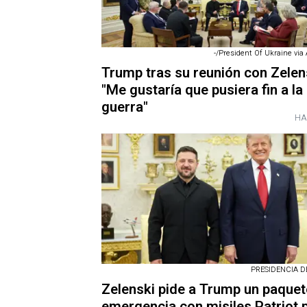
-/President Of Ukraine via 
Trump tras su reunión con Zelen
"Me gustaría que pusiera fin a la
guerra"
HA
PRESIDENCIA D
Zelenski pide a Trump un paquet
emergencia con misiles Patriot p