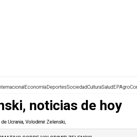
nternacional
Economía
Deportes
Sociedad
Cultura
Salud
EPAgro
Co
ski, noticias de hoy
 de Ucrania, Volodimir Zelenski,