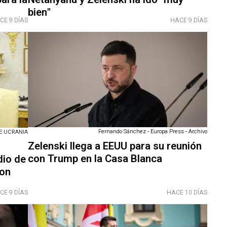
bien"
CE 9 DÍAS
HACE 9 DÍAS
Fernando Sánchez - Europa Press - Archivo
E UCRANIA
Zelenski llega a EEUU para su reunión
con Trump en la Casa Blanca
dio de
con
CE 9 DÍAS
HACE 10 DÍAS