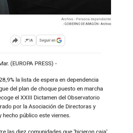
Archivo - Persona dependiente
- GOBIERNO DE ARAGÓN - Archivo
IA
Seguir en
Abrir opciones para compartir
ar. (EUROPA PRESS) -
28,9% la lista de espera en dependencia
egue del plan de choque puesto en marcha
ecoge el XXIII Dictamen del Observatorio
orado por la Asociación de Directoras y
y hecho público este viernes.
tre las diez comunidades que 'hicieron caja'