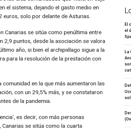
en el sistema, dejando el gasto medio en
L
euros, solo por delante de Asturias.
El 
el 
ón Canarias se sitúa como penúltima entre
Spa
 2,9 puntos, desde la asociación se valora
timo año, si bien el archipiélago sigue a la
La 
a para la resolución de la prestación con
And
sor
cat
la comunidad en la que más aumentaron las
Det
ación, con un 29,5% más, y se constataron
Ucr
so
antes de la pandemia.
Des
dencia', es decir, con más personas
(Ov
, Canarias se sitúa como la cuarta