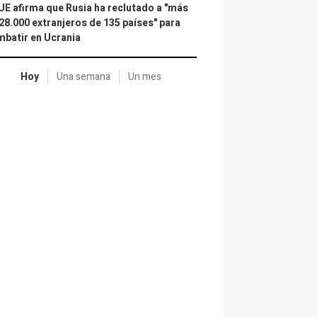
UE afirma que Rusia ha reclutado a "más
28.000 extranjeros de 135 países" para
batir en Ucrania
Hoy
Una semana
Un mes