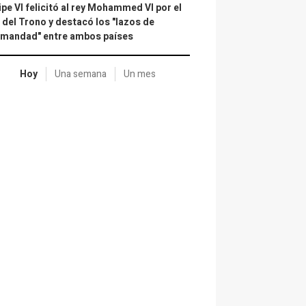
ipe VI felicitó al rey Mohammed VI por el
 del Trono y destacó los "lazos de
rmandad" entre ambos países
Hoy
Una semana
Un mes