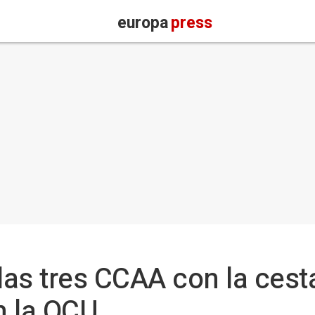
europa
press
 las tres CCAA con la ces
n la OCU