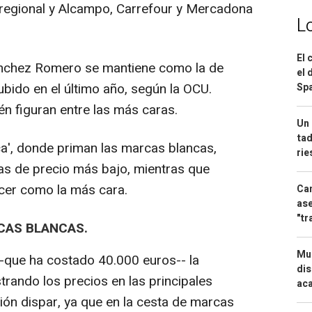
o regional y Alcampo, Carrefour y Mercadona
L
El 
Sánchez Romero se mantiene como la de
el 
bido en el último año, según la OCU.
Spa
én figuran entre las más caras.
Un 
tad
ca', donde priman las marcas blancas,
ri
as de precio más bajo, mientras que
cer como la más cara.
Can
ase
"tr
CAS BLANCAS.
Mue
-que ha costado 40.000 euros-- la
dis
strando los precios en las principales
aca
ón dispar, ya que en la cesta de marcas