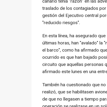
canario tenía "razón" en las adv
traslado de los contagiados por h
gestión del Ejecutivo central po
"reducido riesgos".
En esta línea, ha asegurado que 
últimas horas, han "avalado" la 
el barco", como ha afirmado que 
ocurrido es que han bajado posi
circuito que aquellas personas qu
afirmado este lunes en una entrev
También ha cuestionado que no 
realizó, que se habilitasen avio
de que no llegasen a tiempo para
operación se realizase en un solo