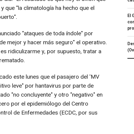
cat
 y que "la climatología ha hecho que el
El 
uerto".
con
pro
unciado "ataques de toda índole" por
r de mejor y hacer más seguro" el operativo.
Des
(Ov
es ridiculizarme y, por supuesto, tratar a
a rematado.
icado este lunes que el pasajero del 'MV
ivo leve" por hantavirus por parte de
ado "no concluyente" y otro "negativo" en
cero por el epidemiólogo del Centro
ontrol de Enfermedades (ECDC, por sus