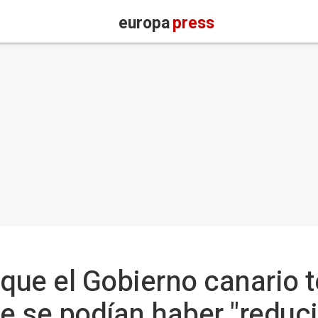
europa
press
que el Gobierno canario t
ue se podían haber "reduc