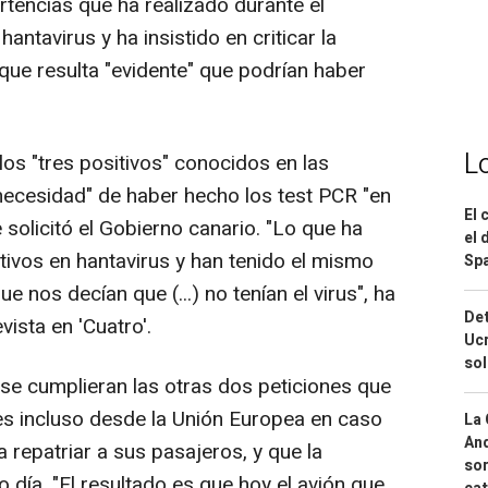
ertencias que ha realizado durante el
antavirus y ha insistido en criticar la
rque resulta "evidente" que podrían haber
L
los "tres positivos" conocidos en las
"necesidad" de haber hecho los test PCR "en
El 
solicitó el Gobierno canario. "Lo que ha
el 
tivos en hantavirus y han tenido el mismo
Spa
e nos decían que (...) no tenían el virus", ha
Det
ista en 'Cuatro'.
Ucr
so
se cumplieran las otras dos peticiones que
nes incluso desde la Unión Europea en caso
La 
And
 repatriar a sus pasajeros, y que la
sor
 día. "El resultado es que hoy el avión que