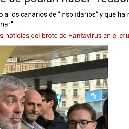
 a los canarios de "insolidarios" y que ha 
inar"
as noticias del brote de Hantavirus en el 