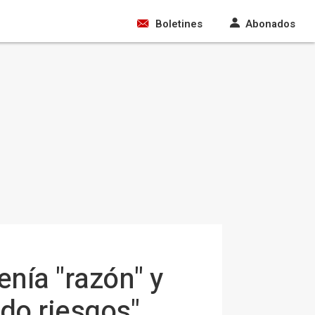
Boletines
Abonados
enía "razón" y
ido riesgos"