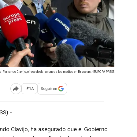
s, Fernando Clavijo, ofrece declaraciones a los medios en Bruselas.- EUROPA PRESS
IA
Seguir en
Abrir opciones para compartir
SS) -
ando Clavijo, ha asegurado que el Gobierno