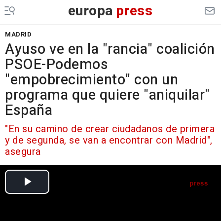
europa
press
MADRID
Ayuso ve en la "rancia" coalición
PSOE-Podemos
"empobrecimiento" con un
programa que quiere "aniquilar"
España
"En su camino de crear ciudadanos de primera
y de segunda, se van a encontrar con Madrid",
asegura