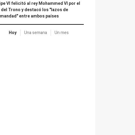
ipe VI felicitó al rey Mohammed VI por el
 del Trono y destacó los "lazos de
rmandad" entre ambos países
Hoy
Una semana
Un mes