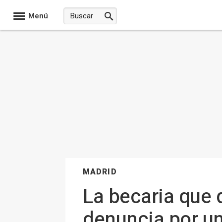
Menú
MADRID
La becaria que
denuncia por un