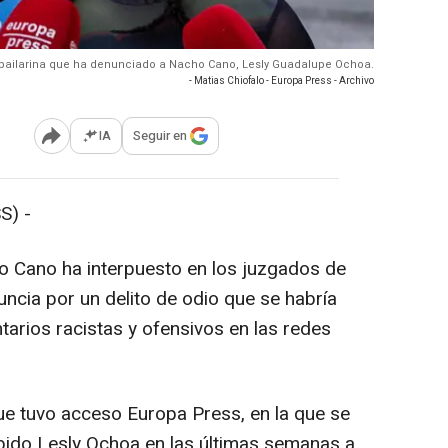
a bailarina que ha denunciado a Nacho Cano, Lesly Guadalupe Ochoa.
- Matias Chiofalo - Europa Press - Archivo
IA
Seguir en
Abrir opciones para compartir
S) -
o Cano ha interpuesto en los juzgados de
nuncia por un delito de odio que se habría
tarios racistas y ofensivos en las redes
que tuvo acceso Europa Press, en la que se
ibido Lesly Ochoa en las últimas semanas a