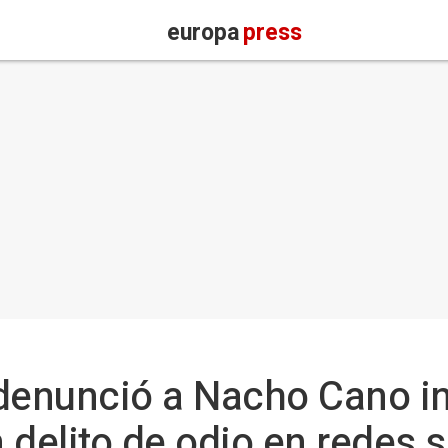
europa
press
 denunció a Nacho Cano i
 delito de odio en redes 