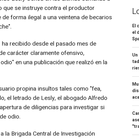
o que se instruye contra el productor
L
 de forma ilegal a una veintena de becarios
che".
El 
el 
Spa
na ha recibido desde el pasado mes de
"de carácter claramente ofensivo,
Un 
l odio" en una publicación que realizó en la
tad
ri
Mue
uario propina insultos tales como "fea,
dis
lo, el letrado de Lesly, el abogado Alfredo
aca
 apertura de diligencias para investigar si
Can
 de odio.
ase
"tr
a la Brigada Central de Investigación