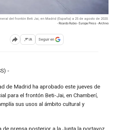
eneral del frontón Beti Jai, en Madrid (España) a 25 de agosto de 2020.
- Ricardo Rubio - Europa Press - Archivo
IA
Seguir en
Abrir opciones para compartir
S) -
dad de Madrid ha aprobado este jueves de
ial para el frontón Beti-Jai, en Chamberí,
amplía sus usos al ámbito cultural y
.
 de prensa posterior a la Junta la portavoz