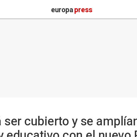
europa
press
á ser cubierto y se amplía
 y educativo con el nuevo 