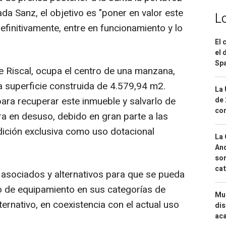
da Sanz, el objetivo es "poner en valor este
L
 definitivamente, entre en funcionamiento y lo
El 
el 
Spa
 de Riscal, ocupa el centro de una manzana,
a superficie construida de 4.579,94 m2.
La 
ara recuperar este inmueble y salvarlo de
de 
com
ra en desuso, debido en gran parte a las
dición exclusiva como uso dotacional
La 
And
sor
cat
 asociados y alternativos para que se pueda
uso de equipamiento en sus categorías de
Mue
ternativo, en coexistencia con el actual uso
dis
aca