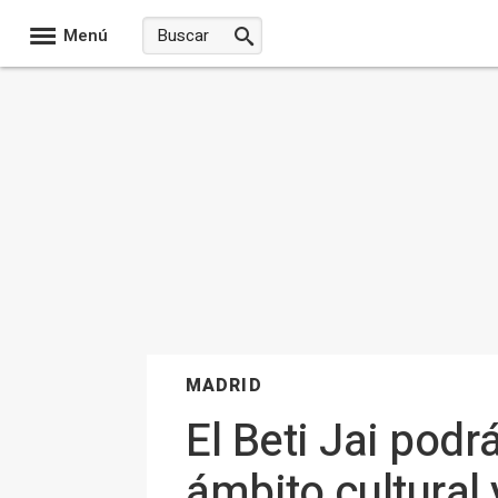
Menú
MADRID
El Beti Jai podr
ámbito cultural