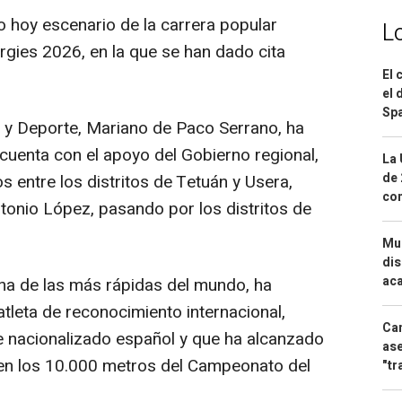
 hoy escenario de la carrera popular
L
rgies 2026, en la que se han dado cita
El 
el 
Spa
o y Deporte, Mariano de Paco Serrano, ha
cuenta con el apoyo del Gobierno regional,
La 
de 
s entre los distritos de Tetuán y Usera,
com
ntonio López, pasando por los distritos de
Mue
dis
aca
na de las más rápidas del mundo, ha
tleta de reconocimiento internacional,
Can
e nacionalizado español y que ha alcanzado
ase
 en los 10.000 metros del Campeonato del
"tr