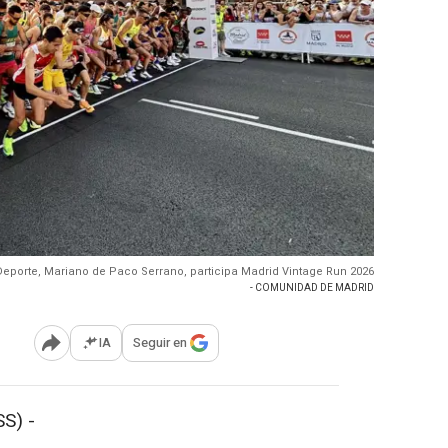
 Deporte, Mariano de Paco Serrano, participa Madrid Vintage Run 2026
- COMUNIDAD DE MADRID
IA
Seguir en
Abrir opciones para compartir
S) -