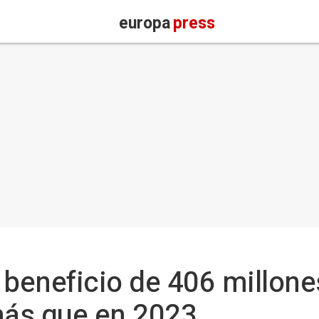
europa
press
 beneficio de 406 millone
más que en 2023