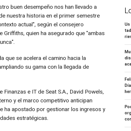
stro buen desempeño nos han llevado a
L
de nuestra historia en el primer semestre
ontexto actual", según el consejero
Un 
tad
 Griffiths, quien ha asegurado que "ambas
ri
unca".
Mue
da que se acelera el camino hacia la
dis
aca
 ampliando su gama con la llegada de
Fel
Día
de Finanzas e IT de Seat S.A., David Powels,
he
terno y el marco competitivo anticipan
Pod
e ha apostado por gestionar los ingresos y
org
idades estratégicas.
con