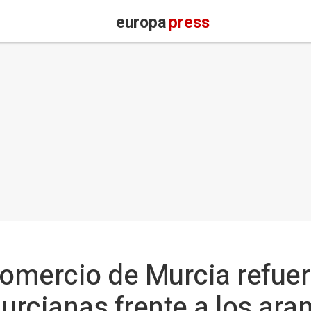
europa
press
omercio de Murcia refuer
rcianas frente a los ara