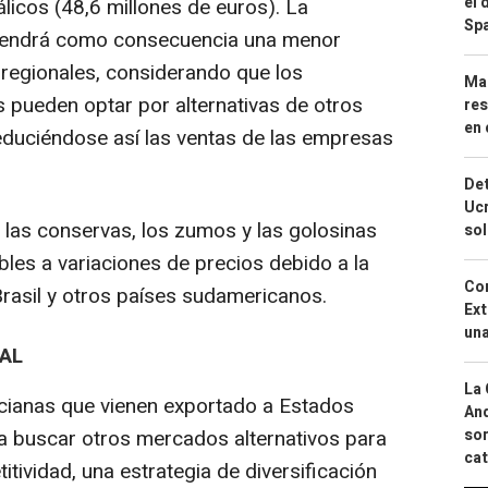
el 
icos (48,6 millones de euros). La
Spa
 tendrá como consecuencia una menor
regionales, considerando que los
Mar
 pueden optar por alternativas de otros
res
en 
educiéndose así las ventas de las empresas
Det
Ucr
as conservas, los zumos y las golosinas
so
les a variaciones de precios debido a la
Cor
asil y otros países sudamericanos.
Ext
una
AL
La 
rcianas que vienen exportado a Estados
And
a buscar otros mercados alternativos para
sor
cat
ividad, una estrategia de diversificación