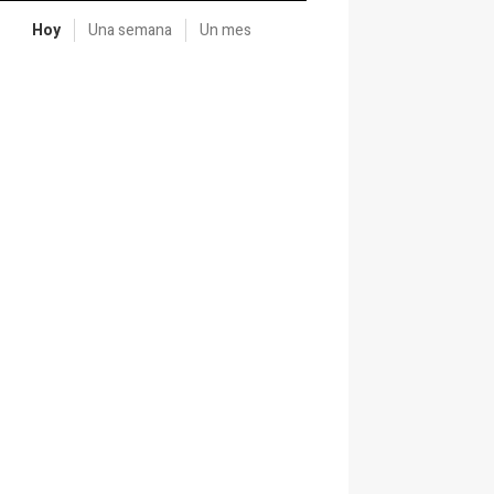
Hoy
Una semana
Un mes