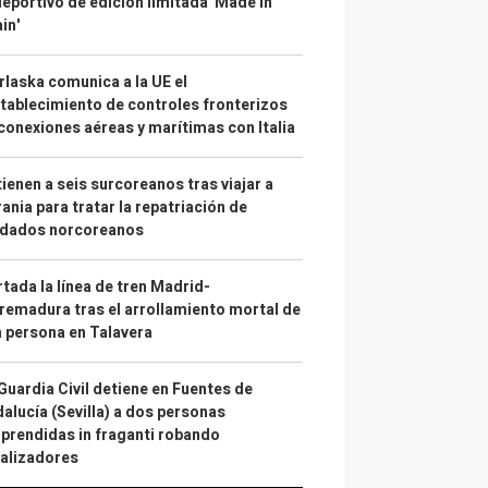
deportivo de edición limitada 'Made in
in'
laska comunica a la UE el
tablecimiento de controles fronterizos
conexiones aéreas y marítimas con Italia
ienen a seis surcoreanos tras viajar a
ania para tratar la repatriación de
ldados norcoreanos
tada la línea de tren Madrid-
remadura tras el arrollamiento mortal de
 persona en Talavera
Guardia Civil detiene en Fuentes de
alucía (Sevilla) a dos personas
prendidas in fraganti robando
alizadores