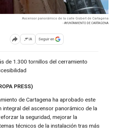
Ascensor panorámico de la calle Gisbert de Cartagena
- AYUNTAMIENTO DE CARTAGENA
IA
Seguir en
Abrir opciones para compartir
s de 1.300 tornillos del cerramiento
ccesibilidad
ROPA PRESS)
amiento de Cartagena ha aprobado este
n integral del ascensor panorámico de la
 reforzar la seguridad, mejorar la
stemas técnicos de la instalación tras más