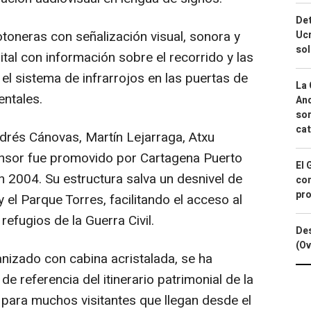
Det
toneras con señalización visual, sonora y
Ucr
so
gital con información sobre el recorrido y las
el sistema de infrarrojos en las puertas de
La 
entales.
And
sor
cat
drés Cánovas, Martín Lejarraga, Atxu
ensor fue promovido por Cartagena Puerto
El 
en 2004. Su estructura salva un desnivel de
con
pro
y el Parque Torres, facilitando el acceso al
refugios de la Guerra Civil.
Des
(Ov
anizado con cabina acristalada, se ha
e referencia del itinerario patrimonial de la
 para muchos visitantes que llegan desde el