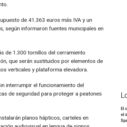
to.
supuesto de 41.363 euros más IVA y un
s, según informaron fuentes municipales en
s de 1.300 tornillos del cerramiento
ión, que serán sustituidos por elementos de
os verticales y plataforma elevadora.
sin interrumpir el funcionamiento del
cas de seguridad para proteger a peatones
L
El 
el 
nstalarán planos hápticos, carteles en
Spa
mación audiovisual en lengua de signos.