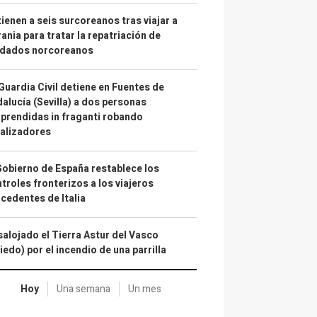
ienen a seis surcoreanos tras viajar a
ania para tratar la repatriación de
ldados norcoreanos
Guardia Civil detiene en Fuentes de
alucía (Sevilla) a dos personas
prendidas in fraganti robando
alizadores
Gobierno de España restablece los
troles fronterizos a los viajeros
cedentes de Italia
alojado el Tierra Astur del Vasco
iedo) por el incendio de una parrilla
Hoy
Una semana
Un mes