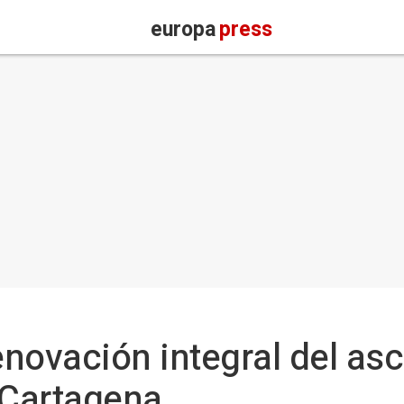
europa
press
renovación integral del as
Cartagena