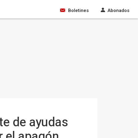
Boletines
Abonados
ete de ayudas
 el apagón