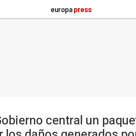
europa
press
Gobierno central un paqu
 los daños generados por