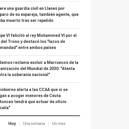
re una guardia civil en Llanes por
paro de su expareja, también agente, que
ba muerto tras ser repelido
ipe VI felicitó al rey Mohammed VI por el
 del Trono y destacó los "lazos de
rmandad" entre ambos países
emos reclama excluir a Marruecos de la
anización del Mundial de 2030: "Atenta
tra la soberanía nacional"
Gobierno alerta a las CCAA que si se
gan a acoger menores de Ceuta
tonces tendrá que actuar de oficio
calía"
Hoy
Una semana
Un mes