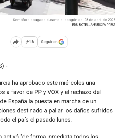
Semáforo apagado durante el apagón del 28 de abril de 2025
- EDU BOTELLA/EUROPA PRESS
IA
Seguir en
Abrir opciones para compartir
) -
urcia ha aprobado este miércoles una
os a favor de PP y VOX y el rechazo del
o de España la puesta en marcha de un
ones destinado a paliar los daños sufridos
odo el país el pasado lunes.
o activó "de forma inmediata todos los