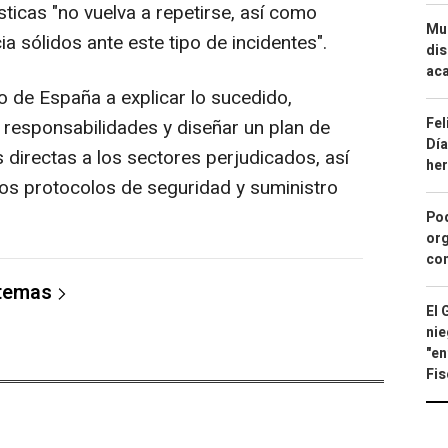
ticas "no vuelva a repetirse, así como
Mue
a sólidos ante este tipo de incidentes".
dis
aca
no de España a explicar lo sucedido,
Fel
 responsabilidades y diseñar un plan de
Día
directas a los sectores perjudicados, así
he
los protocolos de seguridad y suministro
Pod
org
con
 temas
El 
nie
"en
Fis