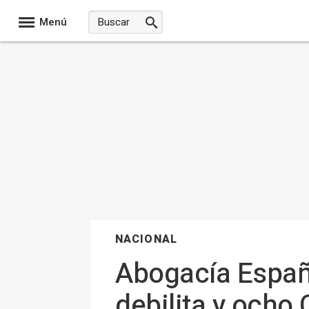
Menú
NACIONAL
Abogacía Españo
debilita y ocho 