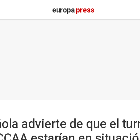
europa
press
la advierte de que el tur
CCAA estarían en situació