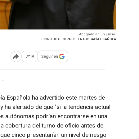
Abogado en un juicio.
- CONSEJO GENERAL DE LA ABOGACÍA ESPAÑOLA
IA
Seguir en
Abrir opciones para compartir
 -
ía Española ha advertido este martes de
 y ha alertado de que "si la tendencia actual
es autónomas podrían encontrarse en una
 la cobertura del turno de oficio antes de
que cinco presentarían un nivel de riesgo