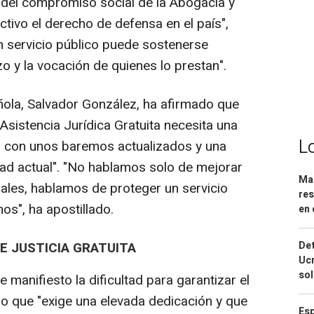
del compromiso social de la Abogacía y
ctivo el derecho de defensa en el país",
n servicio público puede sostenerse
o y la vocación de quienes lo prestan".
ñola, Salvador González, ha afirmado que
 Asistencia Jurídica Gratuita necesita una
L
, con unos baremos actualizados y una
dad actual". "No hablamos solo de mejorar
Mar
nales, hablamos de proteger un servicio
res
os", ha apostillado.
en 
Det
E JUSTICIA GRATUITA
Ucr
so
e manifiesto la dificultad para garantizar el
io que "exige una elevada dedicación y que
Esp