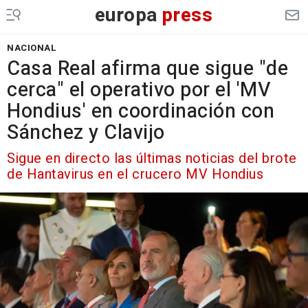
europa
press
NACIONAL
Casa Real afirma que sigue "de
cerca" el operativo por el 'MV
Hondius' en coordinación con
Sánchez y Clavijo
Sigue en directo las últimas noticias del brote
de Hantavirus en el crucero MV Hondius