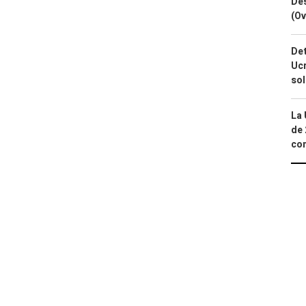
Des
(Ov
Det
Ucr
so
La 
de 
com