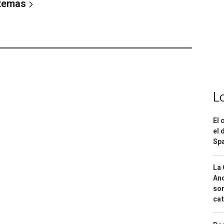
 temas
L
El 
el 
Spa
La 
And
sor
cat