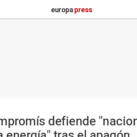
europa
press
mpromís defiende "nacion
 energía" tras el apagón