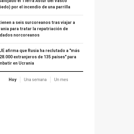
alojado el Tierra Astur del Vasco
iedo) por el incendio de una parrilla
ienen a seis surcoreanos tras viajar a
ania para tratar la repatriación de
ldados norcoreanos
UE afirma que Rusia ha reclutado a "más
28.000 extranjeros de 135 países" para
batir en Ucrania
Hoy
Una semana
Un mes