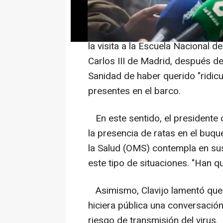
gestión realizada por el Gobierno
Así se ha pronunciado Díaz en 
la visita a la Escuela Nacional d
Carlos III de Madrid, después de
Sanidad de haber querido "ridic
presentes en el barco.
En este sentido, el presidente c
la presencia de ratas en el buq
la Salud (OMS) contempla en sus
este tipo de situaciones. "Han qu
Asimismo, Clavijo lamentó que l
hiciera pública una conversació
riesgo de transmisión del virus.