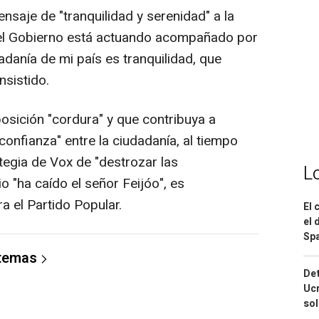
aje de "tranquilidad y serenidad" a la
 el Gobierno está actuando acompañado por
adanía de mi país es tranquilidad, que
sistido.
sición "cordura" y que contribuya a
confianza" entre la ciudadanía, al tiempo
tegia de Vox de "destrozar las
L
cio "ha caído el señor Feijóo", es
 el Partido Popular.
El 
el 
Spa
 temas
Det
Ucr
so