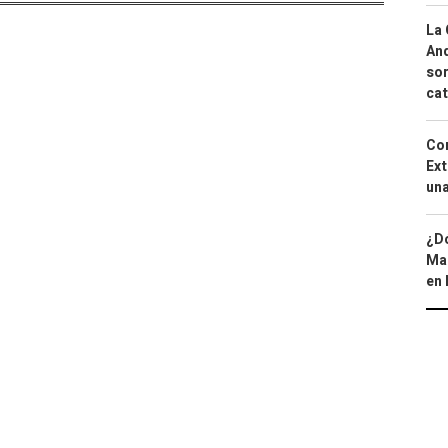
La 
And
sor
cat
Cor
Ext
una
¿Dó
Map
en 