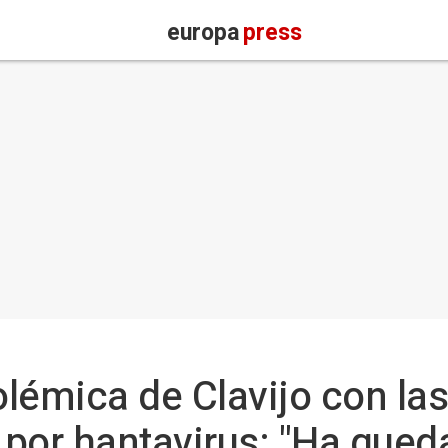
europa
press
olémica de Clavijo con las
por hantavirus: "Ha qued