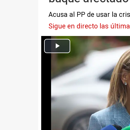
Acusa al PP de usar la cris
Sigue en directo las últim
La vicepresidenta segunda y ministra de Trabajo y Economía Soc
Nacional de Medicina del Trabajo del Institu
Europa Press Nacional
Actualizado: lunes, 11 mayo 2026 13:37
MADRID, 11 May. (EUROPA PR
La vicepresidenta segunda del 
Social, Yolanda Díaz, ha asegura
Canarias, Fernando Clavijo, "ha
sobre la posible presencia de ra