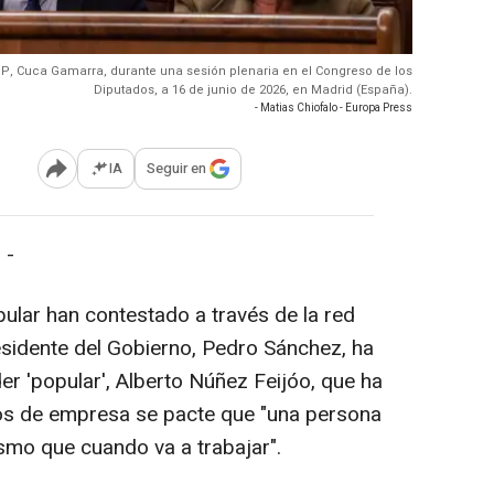
 PP, Cuca Gamarra, durante una sesión plenaria en el Congreso de los
Diputados, a 16 de junio de 2026, en Madrid (España).
- Matias Chiofalo - Europa Press
IA
Seguir en
Abrir opciones para compartir
 -
pular han contestado a través de la red
presidente del Gobierno, Pedro Sánchez, ha
der 'popular', Alberto Núñez Feijóo, que ha
os de empresa se pacte que "una persona
ismo que cuando va a trabajar".