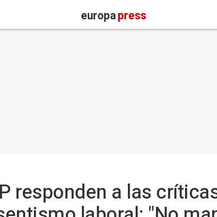
europa
press
PP responden a las crític
bsentismo laboral: "No ma