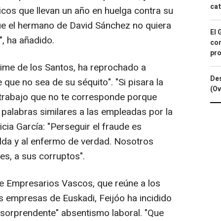
cat
icos que llevan un año en huelga contra su
e el hermano de David Sánchez no quiera
El 
", ha añadido.
con
pro
aime de los Santos, ha reprochado a
Des
que no sea de su séquito". "Si pisara la
(Ov
n trabajo que no te corresponde porque
 palabras similares a las empleadas por la
cia García: "Perseguir el fraude es
alda y al enfermo de verdad. Nosotros
es, a sus corruptos".
de Empresarios Vascos, que reúne a los
es empresas de Euskadi, Feijóo ha incidido
 "sorprendente" absentismo laboral. "Que