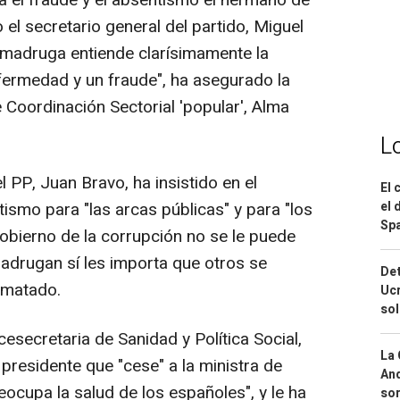
a el fraude y el absentismo el hermano de
el secretario general del partido, Miguel
 madruga entiende clarísimamente la
nfermedad y un fraude", ha asegurado la
 Coordinación Sectorial 'popular', Alma
L
l PP, Juan Bravo, ha insistido en el
El 
el 
ismo para "las arcas públicas" y para "los
Spa
Gobierno de la corrupción no se le puede
madrugan sí les importa que otros se
Det
ematado.
Ucr
so
esecretaria de Sanidad y Política Social,
La 
presidente que "cese" a la ministra de
And
eocupa la salud de los españoles", y le ha
sor