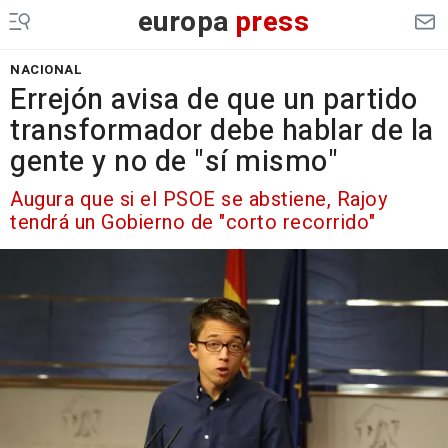
europa
press
NACIONAL
Errejón avisa de que un partido
transformador debe hablar de la
gente y no de "sí mismo"
Augura que si el PSOE se abstiene, Rajoy
tendrá un Gobierno de "corto recorrido"