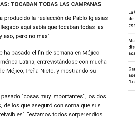
SIAS: TOCABAN TODAS LAS CAMPANAS
La 
a producido la reelección de Pablo Iglesias
de 
com
e llegado aquí sabía que tocaban todas las
y eso, pero no mas".
Mue
dis
e ha pasado el fin de semana en Méjico
aca
América Latina, entrevistándose con mucha
Can
e de Méjico, Peña Nieto, y mostrando su
ase
"tr
 pasado "cosas muy importantes", los dos
 de los que aseguró con sorna que sus
reivsibles": "estamos todos sorperendios