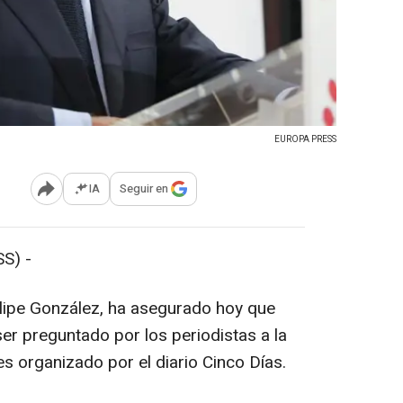
EUROPA PRESS
IA
Seguir en
Abrir opciones para compartir
S) -
elipe González, ha asegurado hoy que
er preguntado por los periodistas a la
s organizado por el diario Cinco Días.