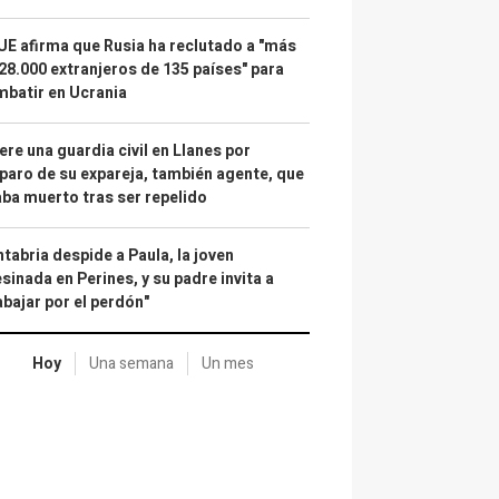
UE afirma que Rusia ha reclutado a "más
28.000 extranjeros de 135 países" para
batir en Ucrania
re una guardia civil en Llanes por
paro de su expareja, también agente, que
ba muerto tras ser repelido
tabria despide a Paula, la joven
sinada en Perines, y su padre invita a
abajar por el perdón"
Hoy
Una semana
Un mes