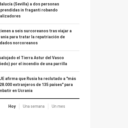
alucía (Sevilla) a dos personas
prendidas in fraganti robando
alizadores
ienen a seis surcoreanos tras viajar a
ania para tratar la repatriación de
ldados norcoreanos
alojado el Tierra Astur del Vasco
iedo) por el incendio de una parrilla
UE afirma que Rusia ha reclutado a "más
28.000 extranjeros de 135 países" para
batir en Ucrania
Hoy
Una semana
Un mes