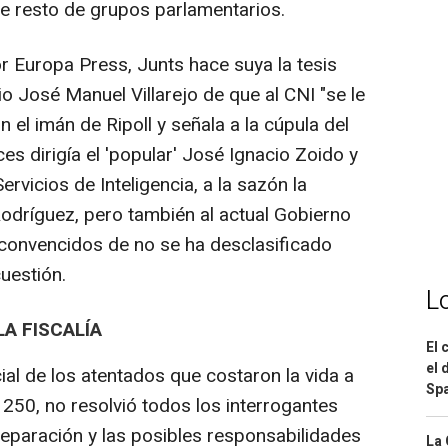
e resto de grupos parlamentarios.
 Europa Press, Junts hace suya la tesis
o José Manuel Villarejo de que al CNI "se le
 el imán de Ripoll y señala a la cúpula del
ces dirigía el 'popular' José Ignacio Zoido y
ervicios de Inteligencia, a la sazón la
odríguez, pero también al actual Gobierno
 convencidos de no se ha desclasificado
uestión.
L
LA FISCALÍA
El 
el 
cial de los atentados que costaron la vida a
Spa
250, no resolvió todos los interrogantes
preparación y las posibles responsabilidades
La 