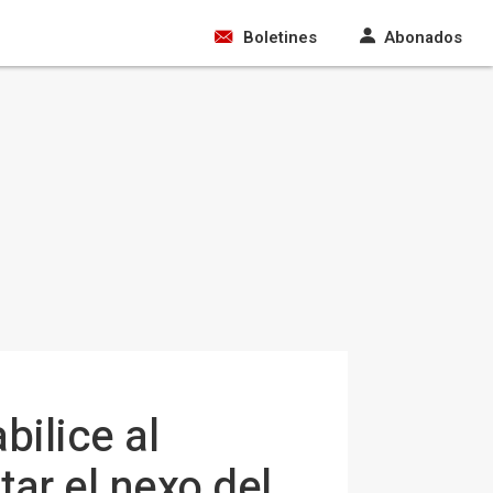
Boletines
Abonados
ilice al
ar el nexo del