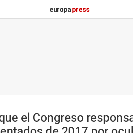
europa
press
que el Congreso responsab
tentados de 2017 por ocult