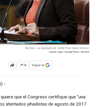
Archivo - La diputada de Junts Pilar Calvo Gómez.
- Carlos Luján - Europa Press - Archivo
IA
Seguir en
Abrir opciones para compartir
) -
 quiere que el Congreso certifique que "una
 los atentados yihadistas de agosto de 2017