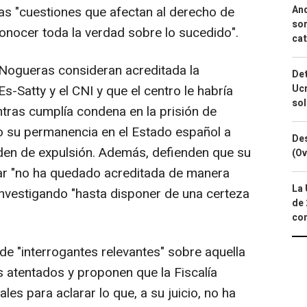
And
tas "cuestiones que afectan al derecho de
sor
conocer toda la verdad sobre lo sucedido".
cat
 Nogueras consideran acreditada la
Det
Ucr
Es-Satty y el CNI y que el centro le habría
so
ras cumplía condena en la prisión de
ado su permanencia en el Estado español a
Des
rden de expulsión. Además, defienden que su
(Ov
nar "no ha quedado acreditada de manera
La 
investigando "hasta disponer de una certeza
de 
com
de "interrogantes relevantes" sobre aquella
os atentados y proponen que la Fiscalía
ales para aclarar lo que, a su juicio, no ha