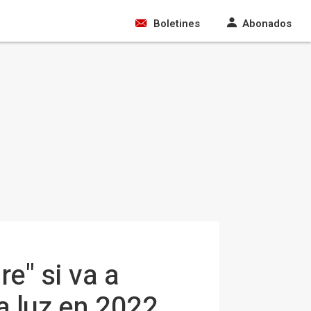
Boletines
Abonados
e" si va a
la luz en 2022