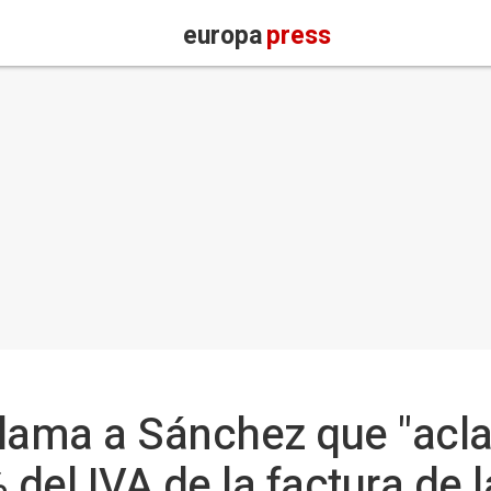
europa
press
lama a Sánchez que "aclar
 del IVA de la factura de 