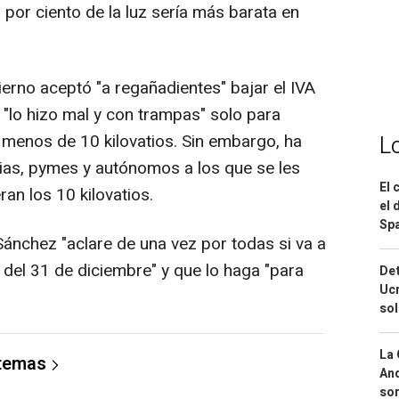
por ciento de la luz sería más barata en
erno aceptó "a regañadientes" bajar el IVA
o, "lo hizo mal y con trampas" solo para
 menos de 10 kilovatios. Sin embargo, ha
L
ias, pymes y autónomos a los que se les
El 
an los 10 kilovatios.
el 
Spa
Sánchez "aclare de una vez por todas si va a
r del 31 de diciembre" y que lo haga "para
Det
Ucr
so
La 
 temas
And
sor