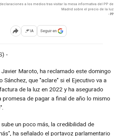
declaraciones a los medios tras visitar la mesa informativa del PP de
Madrid sobre el precio de la luz
- PP
IA
Seguir en
Abrir opciones para compartir
) -
, Javier Maroto, ha reclamado este domingo
 Sánchez, que "aclare" si el Ejecutivo va a
 factura de la luz en 2022 y ha asegurado
a promesa de pagar a final de año lo mismo
".
z sube un poco más, la credibilidad de
ás", ha señalado el portavoz parlamentario