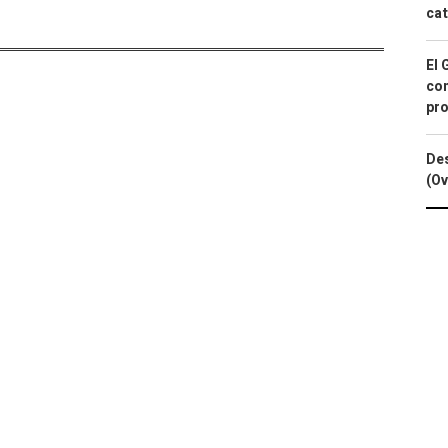
cat
El 
con
pro
Des
(Ov