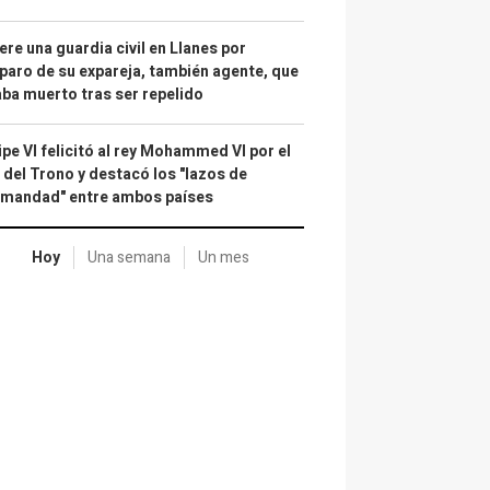
re una guardia civil en Llanes por
paro de su expareja, también agente, que
ba muerto tras ser repelido
ipe VI felicitó al rey Mohammed VI por el
 del Trono y destacó los "lazos de
rmandad" entre ambos países
Hoy
Una semana
Un mes