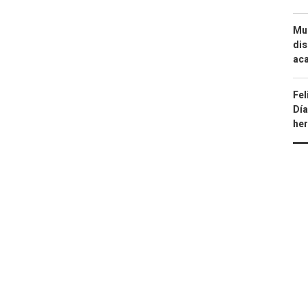
Mue
dis
aca
Fel
Día
he