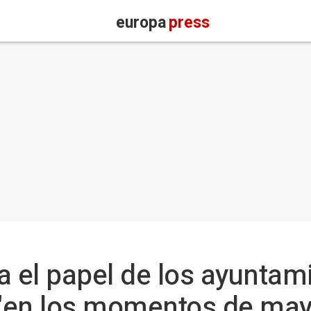
europa
press
 el papel de los ayuntam
en los momentos de mayo