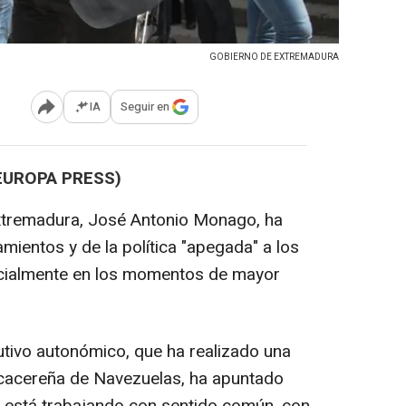
GOBIERNO DE EXTREMADURA
IA
Seguir en
Abrir opciones para compartir
EUROPA PRESS)
Extremadura, José Antonio Monago, ha
mientos y de la política "apegada" a los
ecialmente en los momentos de mayor
tivo autonómico, que ha realizado una
dad cacereña de Navezuelas, ha apuntado
 está trabajando con sentido común, con