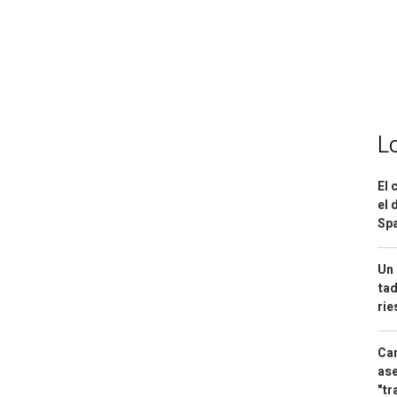
L
El 
el 
Spa
Un 
tad
ri
Can
ase
"tr