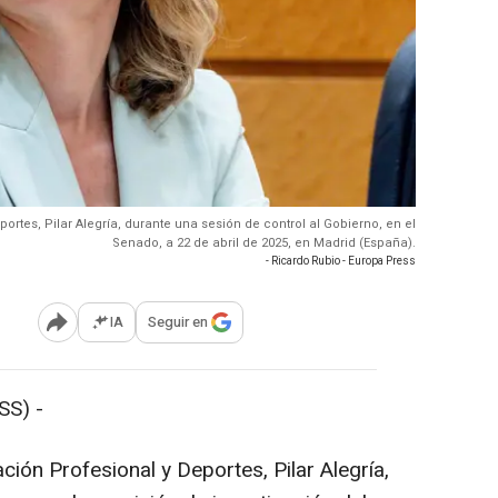
rtes, Pilar Alegría, durante una sesión de control al Gobierno, en el
Senado, a 22 de abril de 2025, en Madrid (España).
- Ricardo Rubio - Europa Press
IA
Seguir en
Abrir opciones para compartir
SS) -
ión Profesional y Deportes, Pilar Alegría,