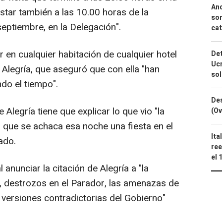
And
star también a las 10.00 horas de la
sor
eptiembre, en la Delegación".
cat
en cualquier habitación de cualquier hotel
Det
Ucr
 Alegría, que aseguró que con ella "han
so
do el tiempo".
Des
Alegría tiene que explicar lo que vio "la
(Ov
l que se achaca esa noche una fiesta en el
Ita
ado.
ree
el 
l anunciar la citación de Alegría a "la
io, destrozos en el Parador, las amenazas de
 versiones contradictorias del Gobierno"