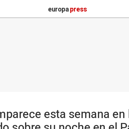
europa
press
omparece esta semana en 
do sobre su noche en el P