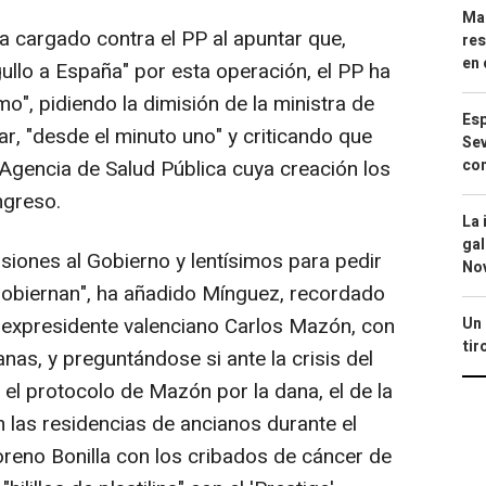
Mar
ha cargado contra el PP al apuntar que,
res
en 
ullo a España" por esta operación, el PP ha
mo", pidiendo la dimisión de la ministra de
Esp
r, "desde el minuto uno" y criticando que
Sev
con
Agencia de Salud Pública cuya creación los
ngreso.
La 
gal
siones al Gobierno y lentísimos para pedir
No
gobiernan", ha añadido Mínguez, recordado
l expresidente valenciano Carlos Mazón, con
Un 
tir
nas, y preguntándose si ante la crisis del
o el protocolo de Mazón por la dana, el de la
 las residencias de ancianos durante el
reno Bonilla con los cribados de cáncer de