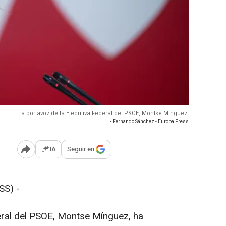
La portavoz de la Ejecutiva Federal del PSOE, Montse Mínguez.
- Fernando Sánchez - Europa Press
IA
Seguir en
Abrir opciones para compartir
SS) -
eral del PSOE, Montse Mínguez, ha