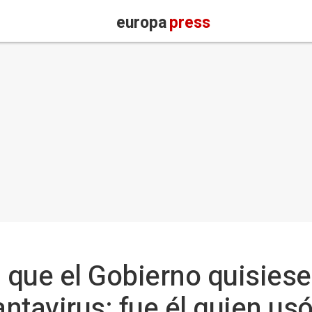
europa
press
que el Gobierno quisiese "
antavirus: fue él quien usó