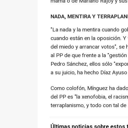
mama o de Mariano Rajoy y sus "hi
NADA, MENTIRA Y TERRAPLA
"La nada y la mentira cuando gobi
cuando están en la oposición. Y
del miedo y arrancar votos", se h
al PP de que frente a la "gestión
Pedro Sánchez, ellos sólo "expor
a su juicio, ha hecho Díaz Ayuso
Como colofón, Mínguez ha dado p
del PP es "la xenofobia, el racis
terraplanismo, y todo con tal de
Últimas noticias sobre estos