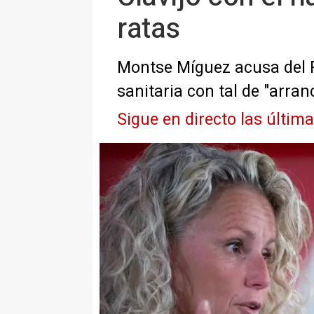
ratas
Montse Míguez acusa del PP
sanitaria con tal de "arran
Sigue en directo las últim