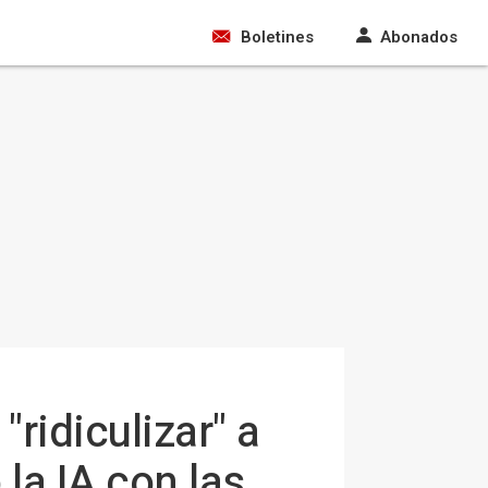
Boletines
Abonados
ridiculizar" a
 la IA con las