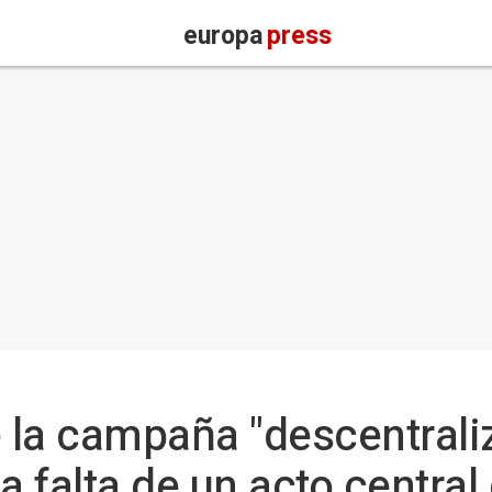
europa
press
 la campaña "descentrali
a falta de un acto central