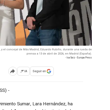
 y el concejal de Más Madrid, Eduardo Rubiño, durante una rueda de
prensa a 13 de abril de 2026, en Madrid (España).
- Isa Saiz - Europa Press
IA
Seguir en
Abrir opciones para compartir
SS) -
imiento Sumar, Lara Hernández, ha