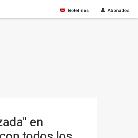
Boletines
Abonados
zada" en
 con todos los