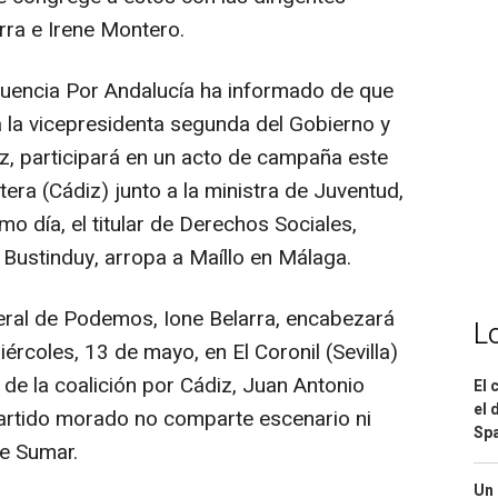
ra e Irene Montero.
luencia Por Andalucía ha informado de que
 la vicepresidenta segunda del Gobierno y
az, participará en un acto de campaña este
tera (Cádiz) junto a la ministra de Juventud,
o día, el titular de Derechos Sociales,
ustinduy, arropa a Maíllo en Málaga.
neral de Podemos, Ione Belarra, encabezará
L
rcoles, 13 de mayo, en El Coronil (Sevilla)
e la coalición por Cádiz, Juan Antonio
El 
el 
 partido morado no comparte escenario ni
Spa
de Sumar.
Un 