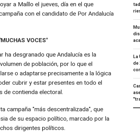
yar a Maíllo el jueves, día en el que
tad
ri
 campaña con el candidato de Por Andalucía
Mue
dis
 "MUCHAS VOCES"
aca
mar ha desgranado que Andalucía es la
La 
volumen de población, por lo que el
de 
com
larse o adaptarse precisamente a la lógica
oder cubrir y estar presentes en todo el
Can
as de contienda electoral.
ase
"tr
sta campaña "más descentralizada", que
sia de su espacio político, marcado por la
chos dirigentes políticos.