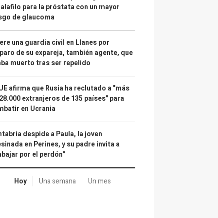
alafilo para la próstata con un mayor
esgo de glaucoma
re una guardia civil en Llanes por
paro de su expareja, también agente, que
ba muerto tras ser repelido
UE afirma que Rusia ha reclutado a "más
28.000 extranjeros de 135 países" para
batir en Ucrania
tabria despide a Paula, la joven
sinada en Perines, y su padre invita a
abajar por el perdón"
Hoy
Una semana
Un mes