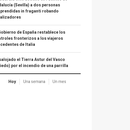
alucía (Sevilla) a dos personas
prendidas in fraganti robando
alizadores
Gobierno de España restablece los
troles fronterizos a los viajeros
cedentes de Italia
alojado el Tierra Astur del Vasco
iedo) por el incendio de una parrilla
Hoy
Una semana
Un mes