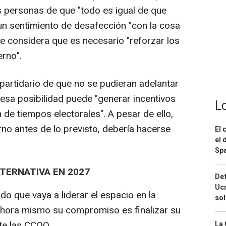
s personas de que "todo es igual de que
un sentimiento de desafección "con la cosa
e considera que es necesario "reforzar los
erno".
artidario de que no se pudieran adelantar
 esa posibilidad puede "generar incentivos
L
 de tiempos electorales". A pesar de ello,
no antes de lo previsto, debería hacerse
El 
el 
Spa
LTERNATIVA EN 2027
Det
Ucr
o que vaya a liderar el espacio en la
so
 ahora mismo su compromiso es finalizar su
nte las CCOO.
La 