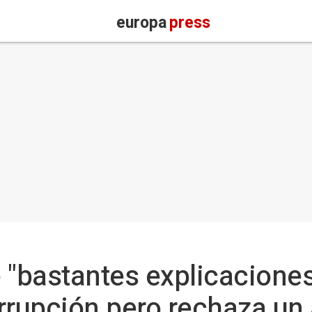
europa
press
 "bastantes explicaciones
rrupción pero rechaza un