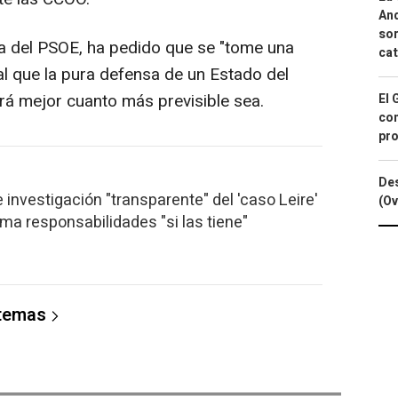
And
sor
da del PSOE, ha pedido que se "tome una
cat
que la pura defensa de un Estado del
erá mejor cuanto más previsible sea.
El 
con
pro
Des
 investigación "transparente" del 'caso Leire'
(Ov
ma responsabilidades "si las tiene"
 temas