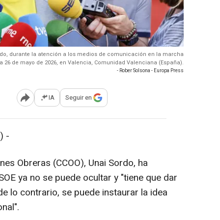
rdo, durante la atención a los medios de comunicación en la marcha
o', a 26 de mayo de 2026, en Valencia, Comunidad Valenciana (España).
- Rober Solsona - Europa Press
IA
Seguir en
Abrir opciones para compartir
 -
ones Obreras (CCOO), Unai Sordo, ha
SOE ya no se puede ocultar y "tiene que dar
e lo contrario, se puede instaurar la idea
nal".