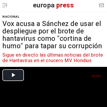
europa
press
NACIONAL
Vox acusa a Sánchez de usar el
despliegue por el brote de
hantavirus como "cortina de
humo" para tapar su corrupción
Sigue en directo las últimas noticias del brote
de Hantavirus en el crucero MV Hondius