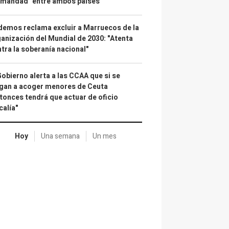
rmandad" entre ambos países
emos reclama excluir a Marruecos de la
anización del Mundial de 2030: "Atenta
tra la soberanía nacional"
Gobierno alerta a las CCAA que si se
gan a acoger menores de Ceuta
tonces tendrá que actuar de oficio
calía"
Hoy
Una semana
Un mes