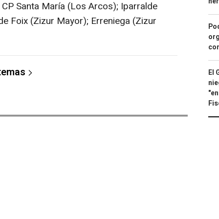
he
; CP Santa María (Los Arcos); Iparralde
de Foix (Zizur Mayor); Erreniega (Zizur
Pod
org
con
 temas
El 
nie
"en
Fis