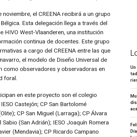
de noviembre, el CREENA recibirá a un grupo
élgica. Esta delegación llega a través del
 HIVO West-Vlaanderen, una institución
 formación continua de docentes. Este grupo
formativas a cargo del CREENA entre las que
L
navarro, el modelo de Diseño Universal de
Un 
rán como observadores y observadoras en
tad
 foral.
ri
icipan en este proyecto son el colegio
Mue
dis
a); IESO Castejón; CP San Bartolomé
aca
(Olite); CP San Miguel (Larraga); CP Álvara
El Sabio (San Adrián); IESO Joaquín Romera
Fel
avier (Mendavia); CP Ricardo Campano
Día