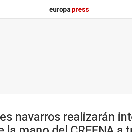
europa
press
s navarros realizarán in
e la mano del CREENA a t