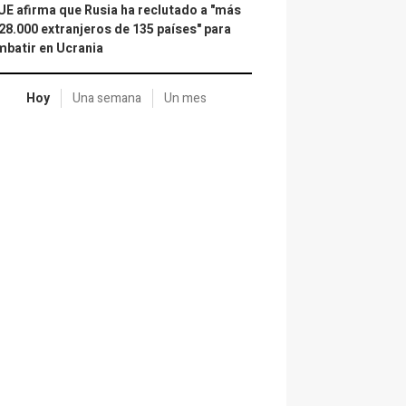
UE afirma que Rusia ha reclutado a "más
28.000 extranjeros de 135 países" para
batir en Ucrania
Hoy
Una semana
Un mes