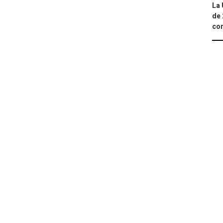
La 
de 
com