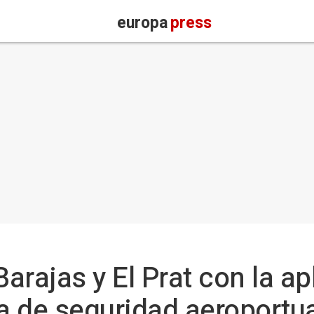
europa
press
rajas y El Prat con la ap
 de seguridad aeroportua