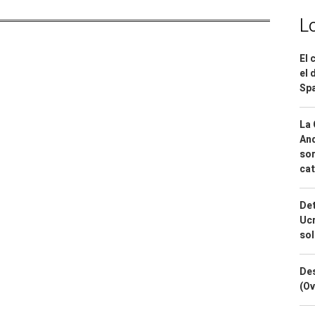
L
El 
el 
Spa
La 
And
sor
cat
Det
Ucr
so
Des
(Ov