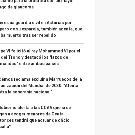
alafilo para la próstata con un mayor
esgo de glaucoma
re una guardia civil en Asturias por
paro de su expareja, también agente, que
ba muerto tras ser repelido
ipe VI felicitó al rey Mohammed VI por el
 del Trono y destacó los "lazos de
rmandad" entre ambos países
emos reclama excluir a Marruecos de la
anización del Mundial de 2030: "Atenta
tra la soberanía nacional"
Gobierno alerta a las CCAA que si se
gan a acoger menores de Ceuta
tonces tendrá que actuar de oficio
calía"