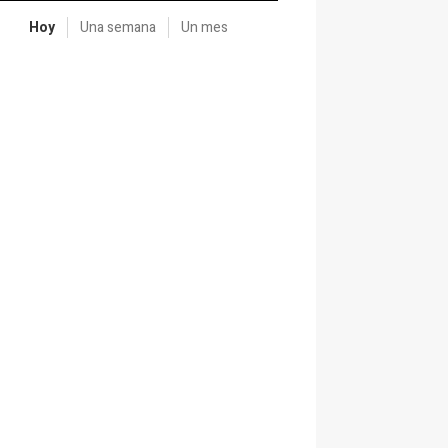
Hoy
Una semana
Un mes