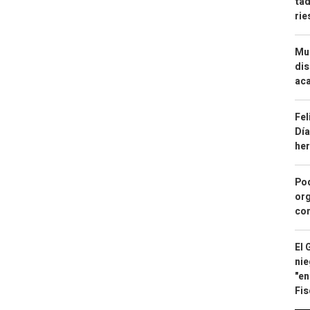
tad
ri
Mue
dis
aca
Fel
Día
he
Pod
org
con
El 
nie
"en
Fis