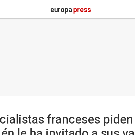
europa
press
ocialistas franceses pide
ién le ha invitado a sus 