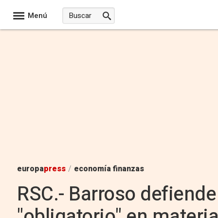
Menú
europa
press
/
economía finanzas
RSC.- Barroso defiende
"obligatorio" en materi