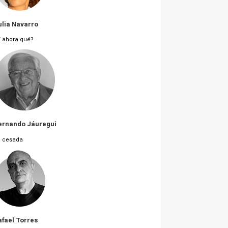
ulia Navarro
 ahora qué?
ernando Jáuregui
a cesada
afael Torres