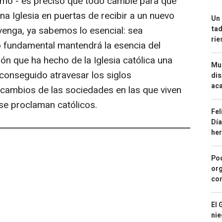
smo - es preciso que todo cambie para que
una Iglesia en puertas de recibir a un nuevo
Un 
enga, ya sabemos lo esencial: sea
tad
ri
o fundamental mantendrá la esencia del
ón que ha hecho de la Iglesia católica una
Mue
 conseguido atravesar los siglos
dis
aca
cambios de las sociedades en las que viven
se proclaman católicos.
Fel
Día
he
Pod
org
con
El 
nie