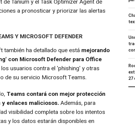
ent de Tanium y el Task Optimizer Agent de
iones a pronosticar y priorizar las alertas
Cha
tex
EAMS Y MICROSOFT DEFENDER
Uno
tra
 también ha detallado que está
mejorando
con
ing' con Microsoft Defender para Office
Roc
los usuarios contra el 'phishing' y otras
ext
 de su servicio Microsoft Teams.
27 
do,
Teams contará con mejor protección
s y enlaces maliciosos.
Además, para
ad visibilidad completa sobre los intentos
rtas y los datos estarán disponibles en