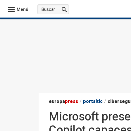
Menú
europa
press
/
portaltic
/
cibersegu
Microsoft prese
Copilot capaces 