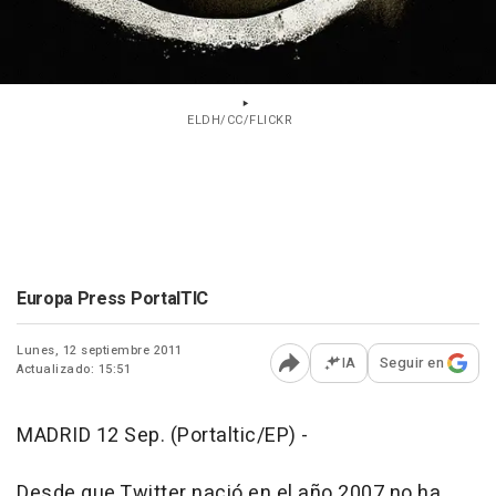
ELDH/CC/FLICKR
Europa Press PortalTIC
Lunes, 12 septiembre 2011
IA
Seguir en
Actualizado: 15:51
Abrir opciones para comp
MADRID 12 Sep. (Portaltic/EP) -
Desde que Twitter nació en el año 2007 no ha