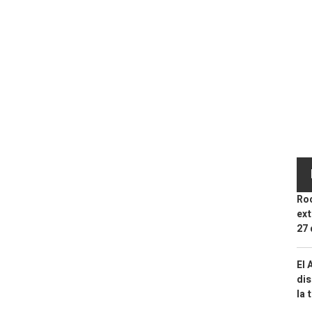
Roc
ext
27 
El 
dis
la 