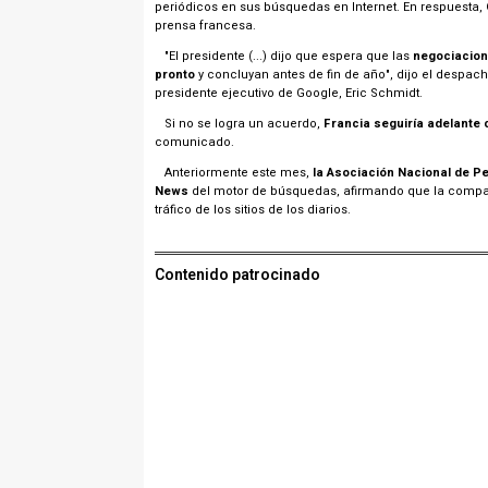
periódicos en sus búsquedas en Internet. En respuesta,
prensa francesa.
"El presidente (...) dijo que espera que las
negociacion
pronto
y concluyan antes de fin de año", dijo el despa
presidente ejecutivo de Google, Eric Schmidt.
Si no se logra un acuerdo,
Francia seguiría adelante 
comunicado.
Anteriormente este mes,
la Asociación Nacional de Pe
News
del motor de búsquedas, afirmando que la compañ
tráfico de los sitios de los diarios.
Contenido patrocinado