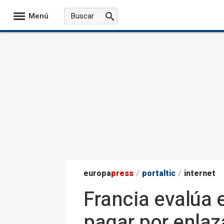
Menú
europa
press
/
portaltic
/
internet
Francia evalúa 
pagar por enlaz