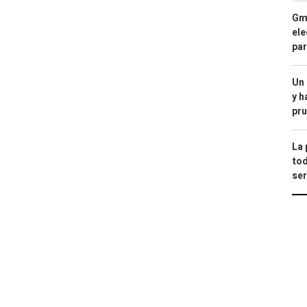
Gma
ele
par
Un
y h
pru
La 
tod
ser