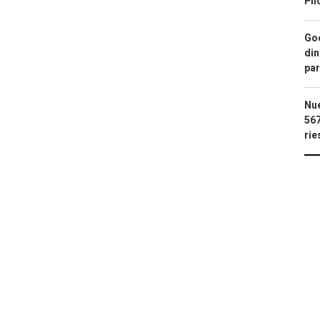
Ph
Goo
din
par
Nue
567
rie