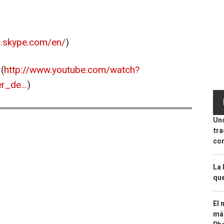
s.skype.com/en/
)
(
http://www.youtube.com/watch?
_de...
)
Uno
tra
con
La 
que
El 
más