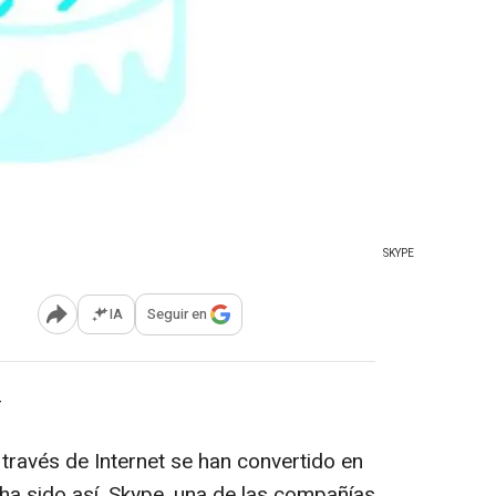
SKYPE
IA
Seguir en
Abrir opciones para compartir
-
través de Internet se han convertido en
 ha sido así. Skype, una de las compañías