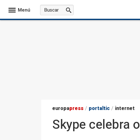
Menú
europa
press
/
portaltic
/
internet
Skype celebra 