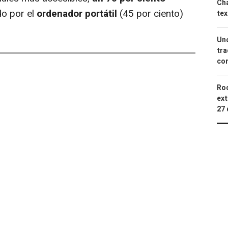
Cha
do por el
ordenador portátil
(45 por ciento)
tex
Uno
tra
con
Roc
ext
27 