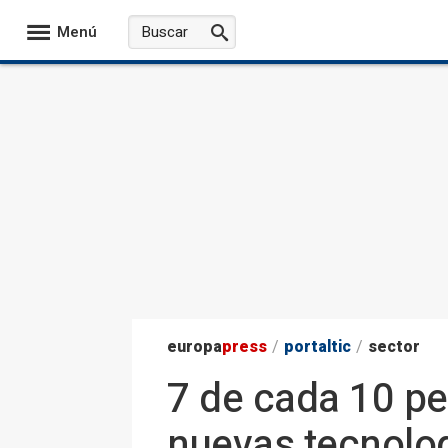
Menú
europa
press
/
portaltic
/
sector
7 de cada 10 pe
nuevas tecnologí