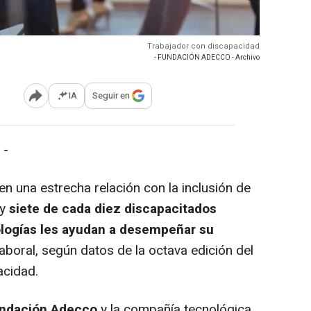
Trabajador con discapacidad
- FUNDACIÓN ADECCO - Archivo
IA
Seguir en
Abrir opciones para compartir
 -
 una estrecha relación con la inclusión de
 y
siete de cada diez discapacitados
logías les ayudan a desempeñar su
 laboral, según datos de la octava edición del
acidad.
ndación Adecco
y la compañía tecnológica