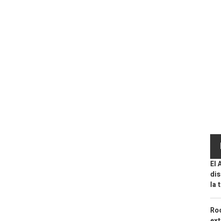
El 
dis
la 
Roc
ext