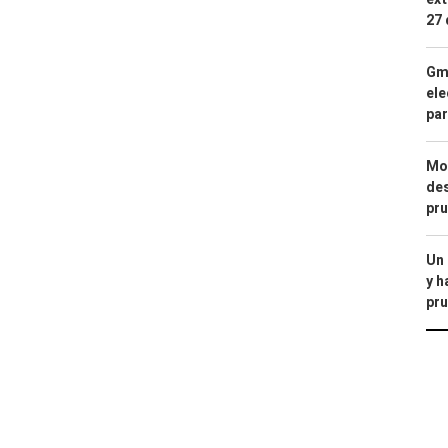
27 
Gma
ele
par
Mod
des
pru
Un
y h
pru