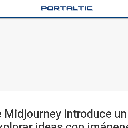
e Midjourney introduce u
xplorar ideas con imágen