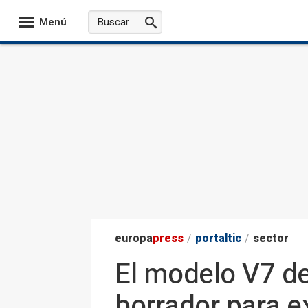
Menú
europa
press
/
portaltic
/
sector
El modelo V7 d
borrador para e