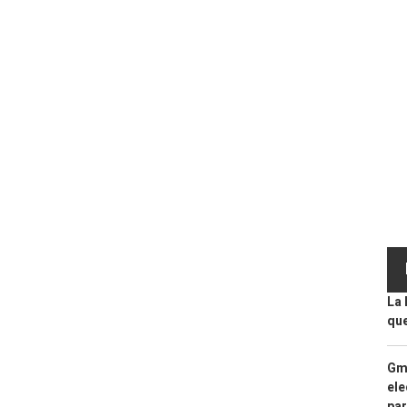
La 
que
Gma
ele
par