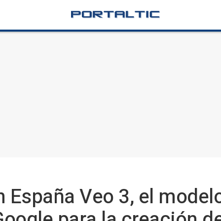
n España Veo 3, el modelo
oogle para la creación d