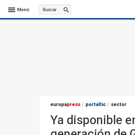
Menú
europa
press
/
portaltic
/
sector
Ya disponible e
generación de G