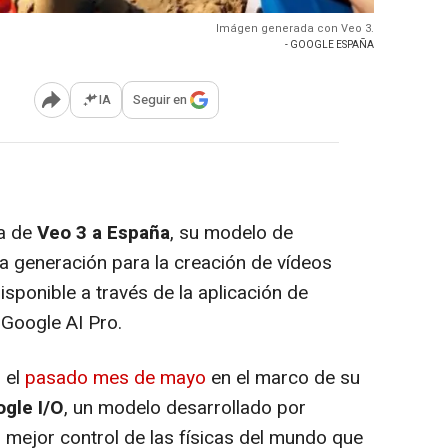
Imágen generada con Veo 3.
- GOOGLE ESPAÑA
IA
Seguir en
Abrir opciones para compartir
-
da de
Veo 3 a España
, su modelo de
tima generación para la creación de vídeos
isponible a través de la aplicación de
 Google AI Pro.
 el
pasado mes de mayo
en el marco de su
gle I/O
, un modelo desarrollado por
mejor control de las físicas del mundo que