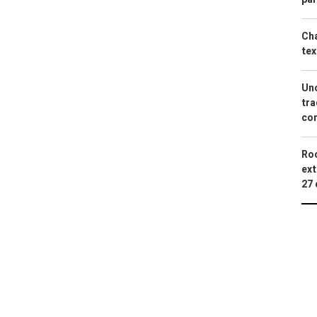
Cha
tex
Uno
tra
con
Roc
ext
27 