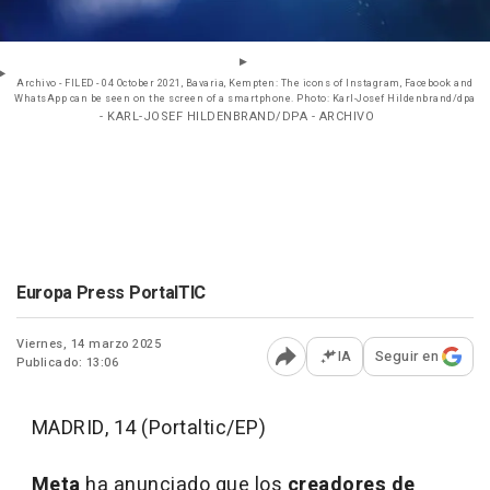
Archivo - FILED - 04 October 2021, Bavaria, Kempten: The icons of Instagram, Facebook and
WhatsApp can be seen on the screen of a smartphone. Photo: Karl-Josef Hildenbrand/dpa
- KARL-JOSEF HILDENBRAND/DPA - ARCHIVO
Europa Press PortalTIC
Viernes, 14 marzo 2025
IA
Seguir en
Publicado: 13:06
Abrir opciones para comp
MADRID, 14 (Portaltic/EP)
Meta
ha anunciado que los
creadores de