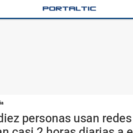
ia
iez personas usan redes
 casi 2 horas diarias a e