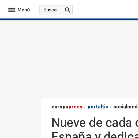
Menú
europa
press
/
portaltic
/
socialmed
Nueve de cada d
España y dedican