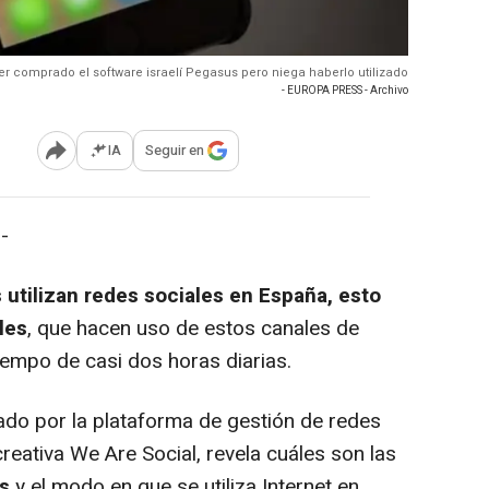
ber comprado el software israelí Pegasus pero niega haberlo utilizado
- EUROPA PRESS - Archivo
IA
Seguir en
Abrir opciones para compartir
-
utilizan redes sociales en España, esto
les
, que hacen uso de estos canales de
iempo de casi dos horas diarias.
cado por la plataforma de gestión de redes
creativa We Are Social, revela cuáles son las
es
y el modo en que se utiliza Internet en