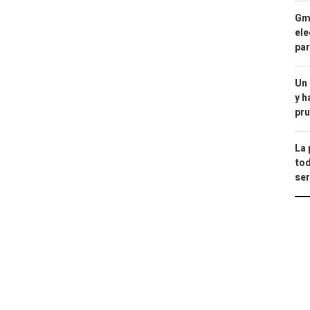
Gma
ele
par
Un
y h
pru
La 
tod
ser