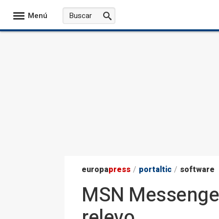
Menú
europa
press
/
portaltic
/
software
MSN Messenger 
relevo