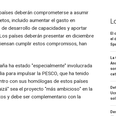
s países deberán comprometerse a asumir
etos, incluido aumentar el gasto en
L
s de desarrollo de capacidades y aportar
El 
Los países deberán presentar en diciembre
el 
piensan cumplir estos compromisos, han
Spa
La 
And
ña ha estado "especialmente" involucrada
sor
alia para impulsar la PESCO, que ha tenido
cat
ntro con sus homólogas de estos países
Det
uizá" sea el proyecto "más ambicioso" en la
Ucr
os y debe ser complementario con la
so
Des