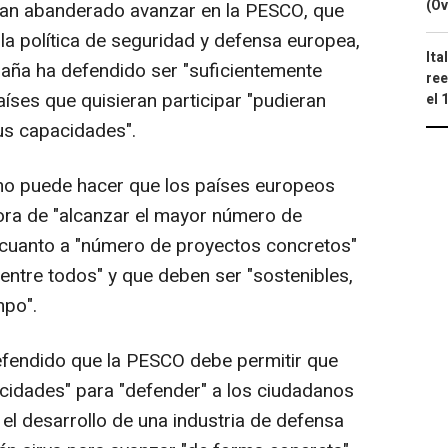
(Ov
han abanderado avanzar en la PESCO, que
la política de seguridad y defensa europea,
Ita
ña ha defendido ser "suficientemente
ree
aíses que quisieran participar "pudieran
el 
us capacidades".
o no puede hacer que los países europeos
ora de "alcanzar el mayor número de
en cuanto a "número de proyectos concretos"
entre todos" y que deben ser "sostenibles,
mpo".
defendido que la PESCO debe permitir que
cidades" para "defender" a los ciudadanos
el desarrollo de una industria de defensa