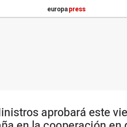
europa
press
inistros aprobará este vie
ña en la cooperación en 