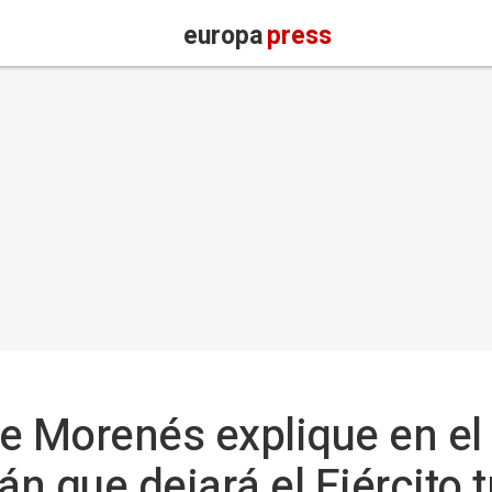
europa
press
e Morenés explique en el
án que dejará el Ejército t