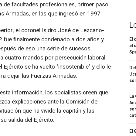
ia de facultades profesionales, primer paso
as Armadas, en las que ingresó en 1997.
L
erior, el coronel Isidro José de Lezcano-
12 fue finalmente condenado a dos años y
El 
el 
después de eso una serie de sucesos
Spa
r a cuatro mandos por persecución laboral.
Ejército se ha vuelto "insostenible" y ello le
Det
Ucr
para dejar las Fuerzas Armadas.
so
e esta información, los socialistas creen que
La 
ezca explicaciones ante la Comisión de
And
sor
tuación que ha vivido la capitán y las
cat
u salida del Ejército.
El 