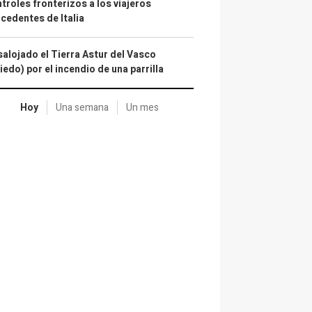
troles fronterizos a los viajeros
cedentes de Italia
alojado el Tierra Astur del Vasco
iedo) por el incendio de una parrilla
Hoy
Una semana
Un mes