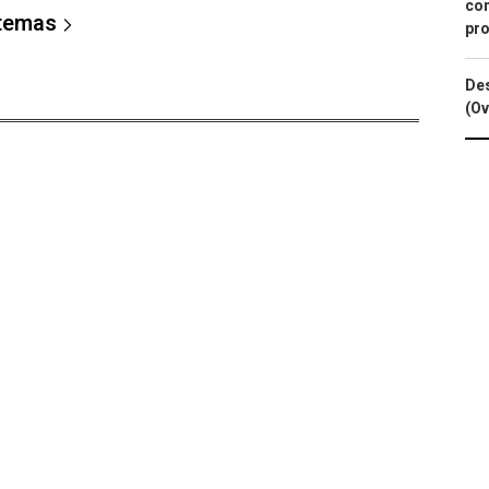
con
 temas
pro
Des
(Ov