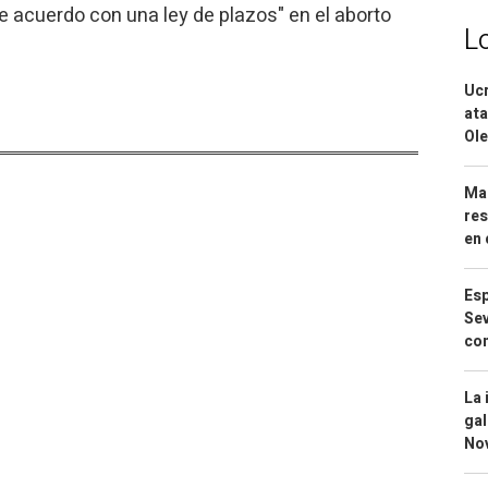
e acuerdo con una ley de plazos" en el aborto
L
Ucr
ata
Ole
Mar
res
en 
Esp
Sev
con
La 
gal
No