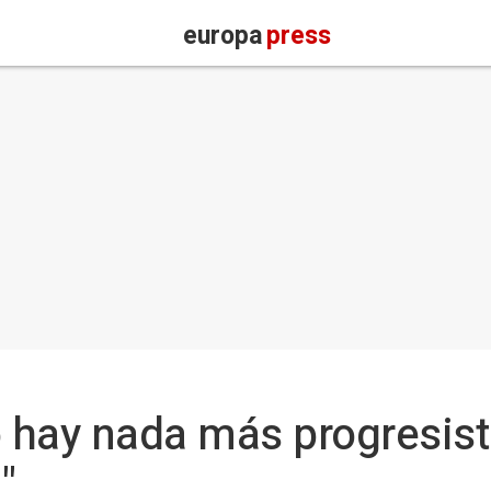
europa
press
o hay nada más progresis
"