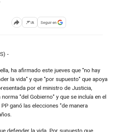
IA
Seguir en
Abrir opciones para compartir
S) -
ella, ha afirmado este jueves que "no hay
er la vida" y que "por supuesto" que apoya
presentada por el ministro de Justicia,
 norma "del Gobierno" y que se incluía en el
l PP ganó las elecciones "de manera
años.
ue defender la vida. Por supuesto que