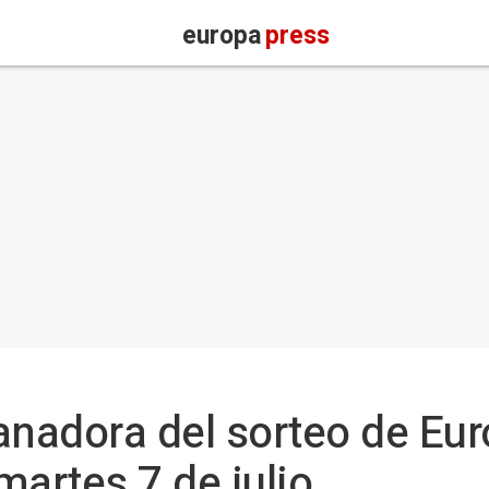
europa
press
nadora del sorteo de Eur
martes 7 de julio