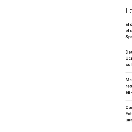
L
El 
el 
Spa
Det
Ucr
so
Mar
res
en 
Cor
Ext
una