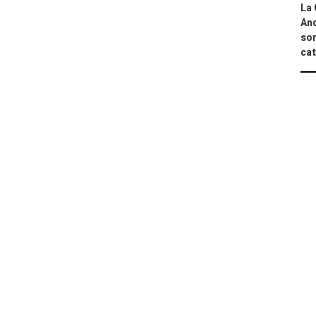
La 
And
sor
cat