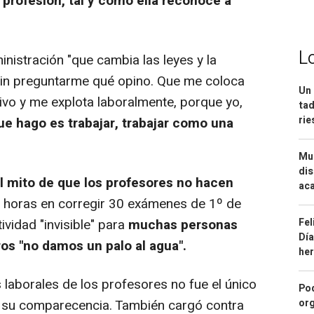
profesión, tal y como ella reconoce a
L
inistración "que cambia las leyes y la
sin preguntarme qué opino. Que me coloca
Un 
ivo y me explota laboralmente, porque yo,
tad
ri
que hago es trabajar, trabajar como una
Mue
dis
l mito de que los profesores no hacen
aca
co horas en corregir 30 exámenes de 1º de
ividad "invisible" para
muchas personas
Fel
Día
os "no damos un palo al agua".
he
 laborales de los profesores no fue el único
Pod
n su comparecencia. También cargó contra
org