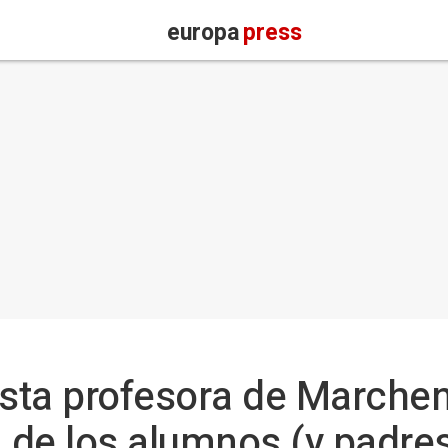
europa
press
esta profesora de Marchen
de los alumnos (y padres