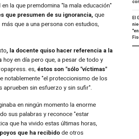
con
al en la que premdomina "la mala educación"
s que presumen de su ignorancia,
que
El 
ni' más que a una persona con estudios,
nie
"en
Fis
xto
, la docente quiso hacer referencia a la
s
hoy en día pero que, a pesar de todo y
ropapress. es,
éstos son "sólo "víctimas"
uye notablemente "el proteccionismo de los
 aprueben sin esfuerzo y sin sufir".
ginaba en ningún momento la enorme
ido sus palabras y reconoce "estar
ica que ha vivido estas últimas horas,
poyos que ha recibido
de otros