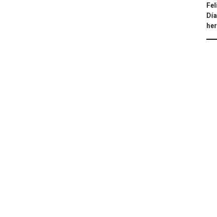
Fel
Día
he