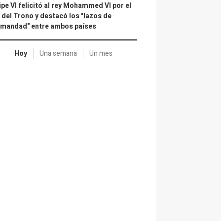
ipe VI felicitó al rey Mohammed VI por el
 del Trono y destacó los "lazos de
rmandad" entre ambos países
Hoy
Una semana
Un mes