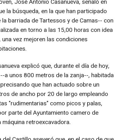
 joven, José Antonio Casanueva, señaló en
e la búsqueda, en la que han participado
 la barriada de Tartessos y de Camas-- con
nalizada en torno a las 15,00 horas con idea
a, una vez mejoren las condiciones
pitaciones.
nueva explicó que, durante el día de hoy,
a --a unos 800 metros de la zanja--, habitada
 precisando que han actuado sobre un
tros de ancho por 20 de largo empleando
tas "rudimentarias" como picos y palas,
por parte del Ayuntamiento camero de
a máquina retroexcavadora.
ta del Castillo aseveró que, en el caso de que