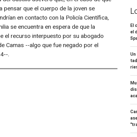
e a pensar que el cuerpo de la joven se
L
drían en contacto con la Policía Científica,
El 
ilia se encuentra en espera de que la
el 
re el recurso interpuesto por su abogado
Spa
de Camas --algo que fue negado por el
4--.
Un 
tad
ri
Mue
dis
aca
Can
ase
"tr