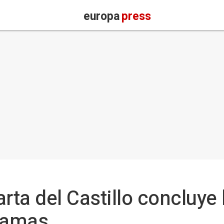
europa
press
arta del Castillo concluye
 Camas