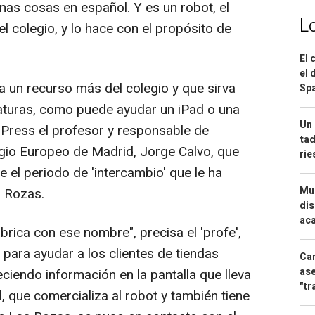
nas cosas en español. Y es un robot, el
L
el colegio, y lo hace con el propósito de
El 
el 
a un recurso más del colegio y que sirva
Spa
naturas, como puede ayudar un iPad o una
Un 
pa Press el profesor y responsable de
tad
egio Europeo de Madrid, Jorge Calvo, que
ri
te el periodo de 'intercambio' que le ha
Mue
s Rozas.
dis
aca
brica con ese nombre", precisa el 'profe',
para ayudar a los clientes de tiendas
Can
ase
ciendo información en la pantalla que lleva
"tr
 que comercializa al robot y también tiene