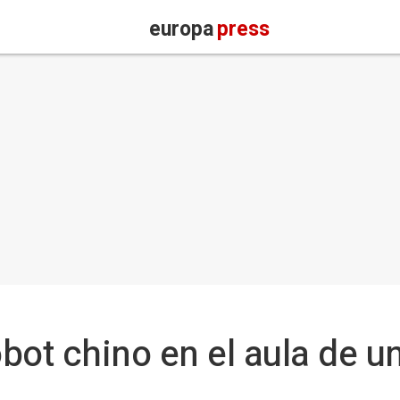
europa
press
bot chino en el aula de u