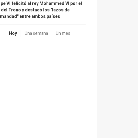
ipe VI felicitó al rey Mohammed VI por el
 del Trono y destacó los "lazos de
rmandad" entre ambos países
Hoy
Una semana
Un mes